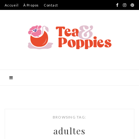
Accueil
À Propos
Contact
BROWSING TAG:
adultes