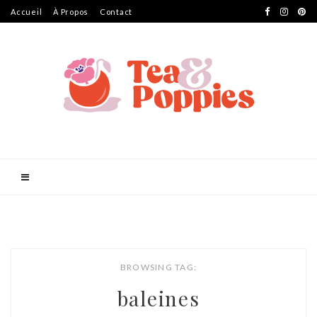
Accueil
À Propos
Contact
BROWSING TAG:
baleines