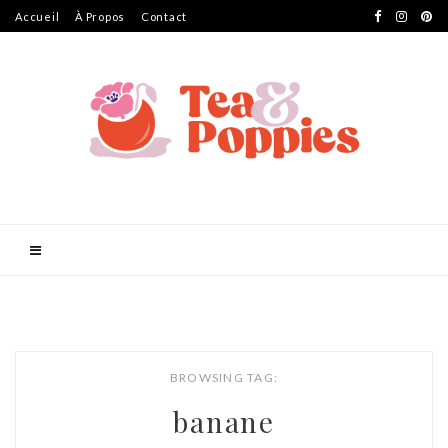
Accueil
À Propos
Contact
BROWSING TAG:
banane