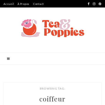
Accueil
À Propos
Contact
BROWSING TAG:
coiffeur