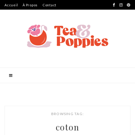
Accueil
À Propos
Contact
BROWSING TAG:
coton