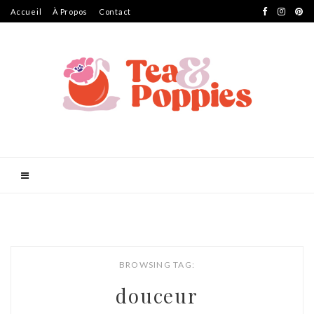
Accueil
À Propos
Contact
BROWSING TAG:
douceur