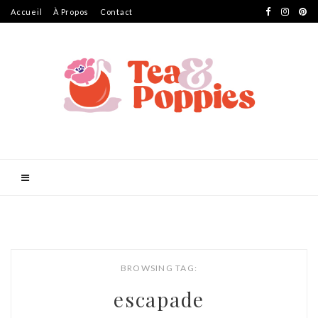
Accueil
À Propos
Contact
BROWSING TAG:
escapade