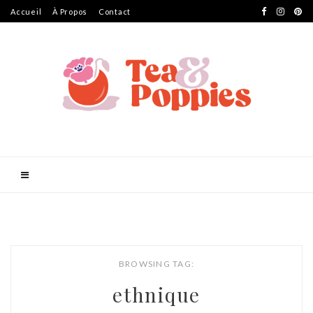
Accueil
À Propos
Contact
BROWSING TAG:
ethnique