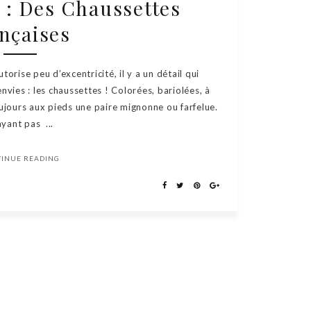
: Des Chaussettes
nçaises
torise peu d’excentricité, il y a un détail qui
nvies : les chaussettes ! Colorées, bariolées, à
ujours aux pieds une paire mignonne ou farfelue.
ayant pas ...
TINUE READING