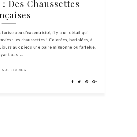
: Des Chaussettes
nçaises
torise peu d’excentricité, il y a un détail qui
nvies : les chaussettes ! Colorées, bariolées, à
ujours aux pieds une paire mignonne ou farfelue.
ayant pas ...
TINUE READING