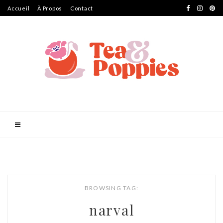
Accueil
À Propos
Contact
BROWSING TAG:
narval