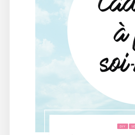
DIY
S