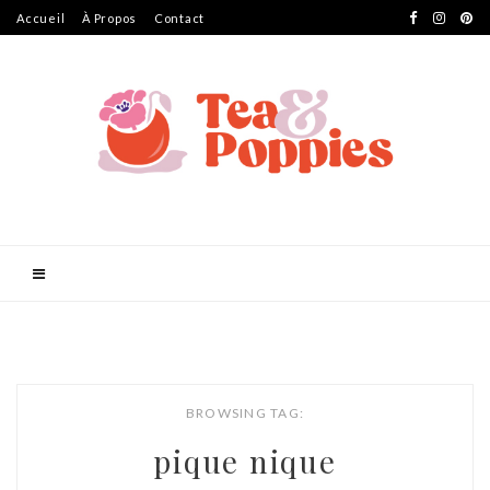
Accueil
À Propos
Contact
BROWSING TAG:
pique nique