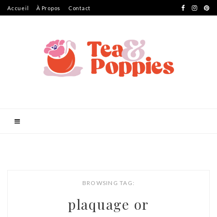
Accueil
À Propos
Contact
BROWSING TAG:
plaquage or