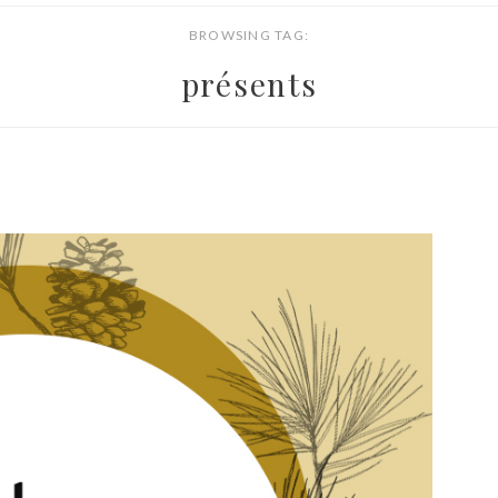
BROWSING TAG:
présents