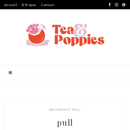
Accueil
À Propos
Contact
BROWSING TAG:
pull