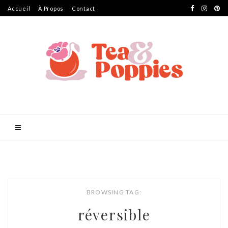
Accueil
À Propos
Contact
BROWSING TAG:
réversible