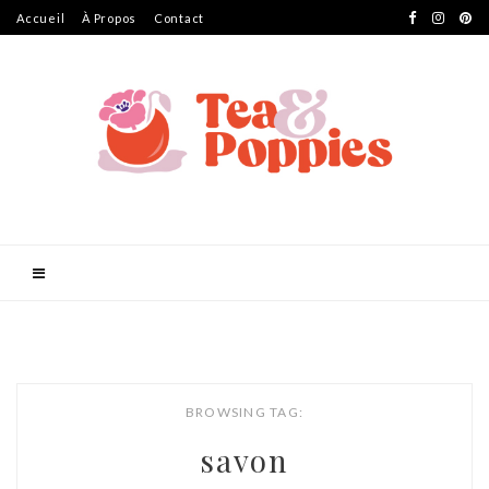
Accueil
À Propos
Contact
BROWSING TAG:
savon