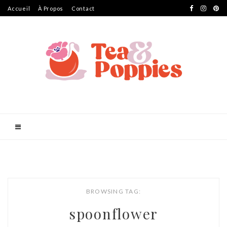
Accueil
À Propos
Contact
BROWSING TAG:
spoonflower