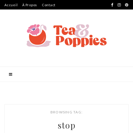
Accueil
À Propos
Contact
BROWSING TAG:
stop