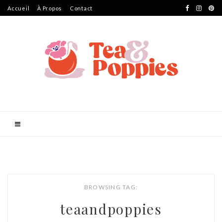
Accueil
À Propos
Contact
BROWSING TAG:
teaandpoppies