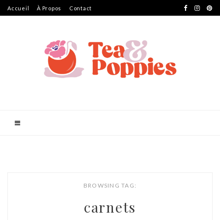
Accueil
À Propos
Contact
BROWSING TAG:
carnets