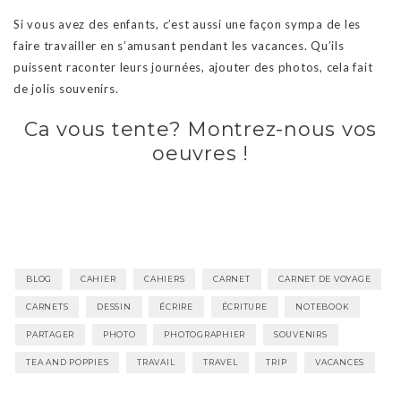
Si vous avez des enfants, c’est aussi une façon sympa de les
faire travailler en s’amusant pendant les vacances. Qu’ils
puissent raconter leurs journées, ajouter des photos, cela fait
de jolis souvenirs.
Ca vous tente? Montrez-nous vos
oeuvres !
BLOG
CAHIER
CAHIERS
CARNET
CARNET DE VOYAGE
CARNETS
DESSIN
ÉCRIRE
ÉCRITURE
NOTEBOOK
PARTAGER
PHOTO
PHOTOGRAPHIER
SOUVENIRS
TEA AND POPPIES
TRAVAIL
TRAVEL
TRIP
VACANCES