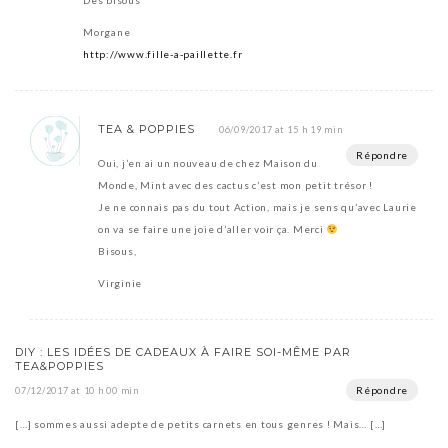
Des bisous
Morgane
http://www.fille-a-paillette.fr
TEA & POPPIES
06/09/2017 at 15 h 19 min
Répondre
Oui, j’en ai un nouveau de chez Maison du
Monde, Mint avec des cactus c’est mon petit trésor !
Je ne connais pas du tout Action, mais je sens qu’avec Laurie
on va se faire une joie d’aller voir ça. Merci
Bisous,
Virginie
DIY : LES IDÉES DE CADEAUX À FAIRE SOI-MÊME PAR
TEA&POPPIES
Répondre
07/12/2017 at 10 h 00 min
[…] sommes aussi adepte de petits carnets en tous genres ! Mais… […]