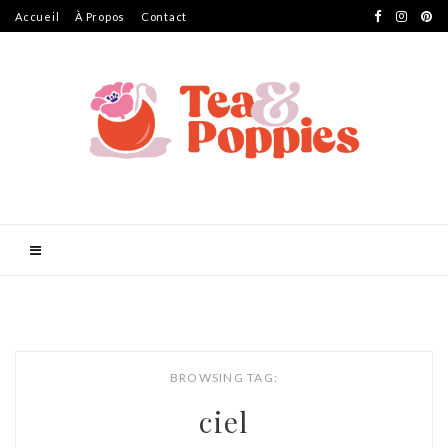
Accueil
À Propos
Contact
BROWSING TAG:
ciel