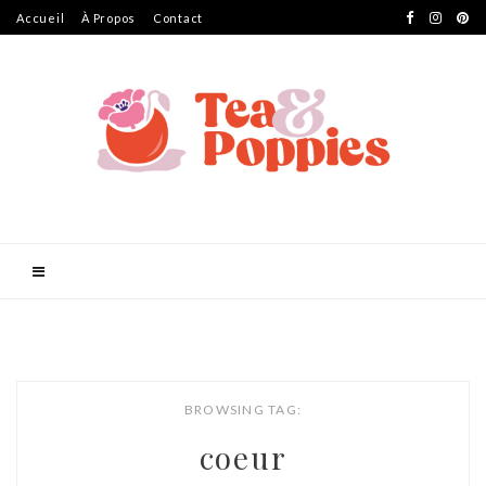
Accueil
À Propos
Contact
BROWSING TAG:
coeur