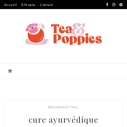
Accueil
À Propos
Contact
BROWSING TAG:
cure ayurvédique