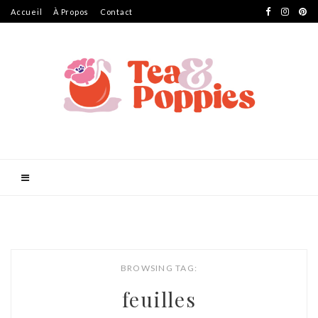
Accueil
À Propos
Contact
BROWSING TAG:
feuilles