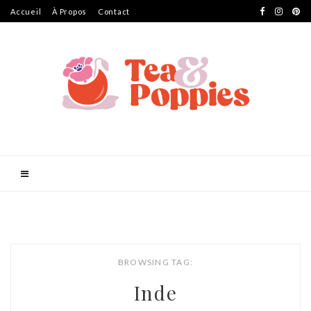
Accueil
À Propos
Contact
BROWSING TAG:
Inde