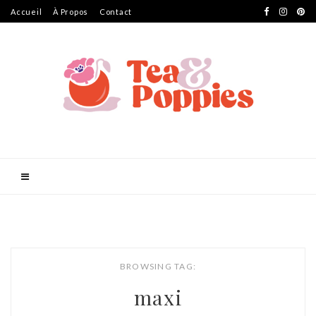
Accueil
À Propos
Contact
BROWSING TAG:
maxi