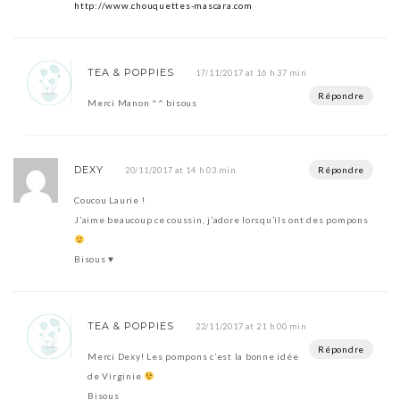
http://www.chouquettes-mascara.com
TEA & POPPIES
17/11/2017 at 16 h 37 min
Répondre
Merci Manon ^^ bisous
DEXY
Répondre
20/11/2017 at 14 h 03 min
Coucou Laurie !
J’aime beaucoup ce coussin, j’adore lorsqu’ils ont des pompons
Bisous ♥︎
TEA & POPPIES
22/11/2017 at 21 h 00 min
Répondre
Merci Dexy! Les pompons c’est la bonne idée
de Virginie
Bisous