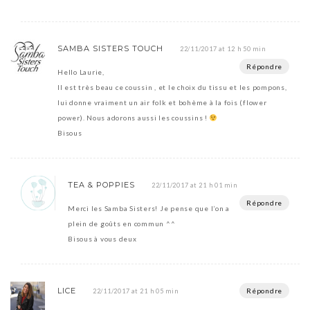
SAMBA SISTERS TOUCH
22/11/2017 at 12 h 50 min
Répondre
Hello Laurie,
Il est très beau ce coussin , et le choix du tissu et les pompons,
lui donne vraiment un air folk et bohème à la fois (flower
power). Nous adorons aussi les coussins !
Bisous
TEA & POPPIES
22/11/2017 at 21 h 01 min
Répondre
Merci les Samba Sisters! Je pense que l’on a
plein de goûts en commun ^^
Bisous à vous deux
LICE
Répondre
22/11/2017 at 21 h 05 min