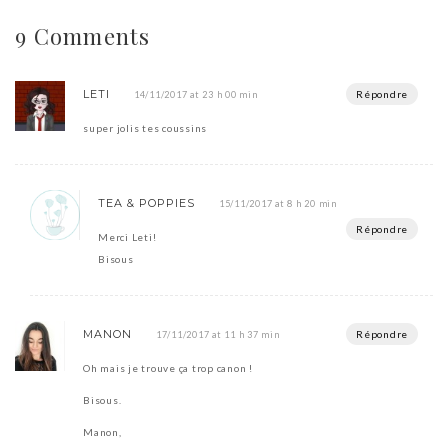
9 Comments
LETI
Répondre
14/11/2017 at 23 h 00 min
super jolis tes coussins
TEA & POPPIES
15/11/2017 at 8 h 20 min
Répondre
Merci Leti!
Bisous
MANON
Répondre
17/11/2017 at 11 h 37 min
Oh mais je trouve ça trop canon !
Bisous.
Manon,