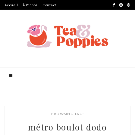
Accueil
À Propos
Contact
BROWSING TAG:
métro boulot dodo