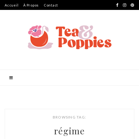
Accueil
À Propos
Contact
BROWSING TAG:
régime