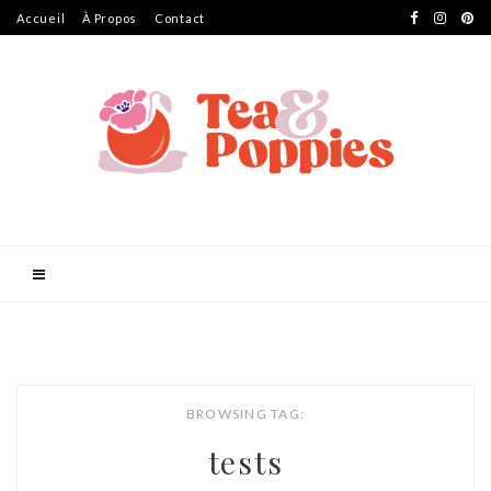
Accueil
À Propos
Contact
BROWSING TAG:
tests