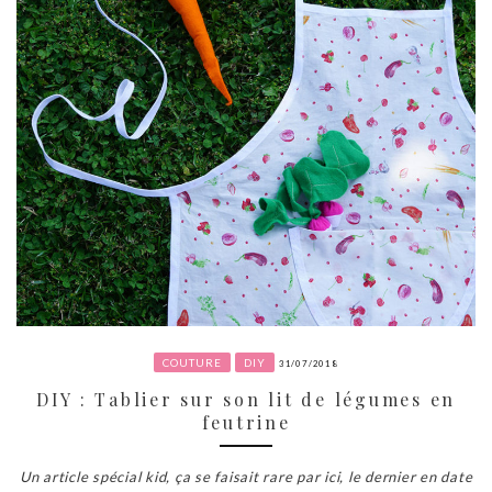
COUTURE
DIY
31/07/2018
DIY : Tablier sur son lit de légumes en
feutrine
Un article spécial kid, ça se faisait rare par ici, le dernier en date