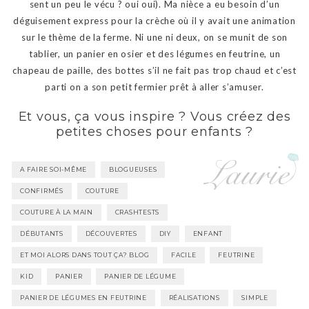
sent un peu le vécu ? oui oui). Ma nièce a eu besoin d’un
déguisement express pour la crèche où il y avait une animation
sur le thème de la ferme. Ni une ni deux, on se munit de son
tablier, un panier en osier et des légumes en feutrine, un
chapeau de paille, des bottes s’il ne fait pas trop chaud et c’est
parti on a son petit fermier prêt à aller s’amuser.
Et vous, ça vous inspire ? Vous créez des
petites choses pour enfants ?
A FAIRE SOI-MÊME
BLOGUEUSES
CONFIRMÉS
COUTURE
COUTURE À LA MAIN
CRASHTESTS
DÉBUTANTS
DÉCOUVERTES
DIY
ENFANT
ET MOI ALORS DANS TOUT ÇA? BLOG
FACILE
FEUTRINE
KID
PANIER
PANIER DE LÉGUME
PANIER DE LÉGUMES EN FEUTRINE
RÉALISATIONS
SIMPLE