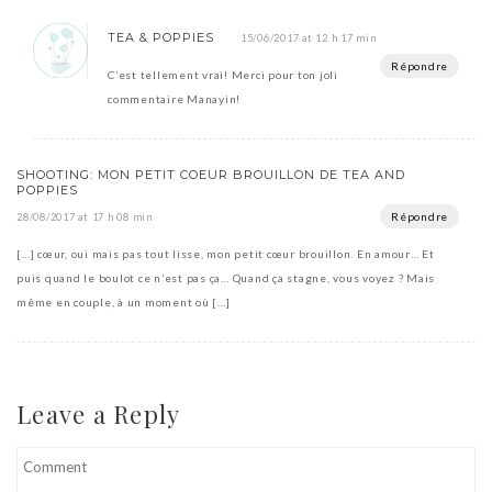
TEA & POPPIES
15/06/2017 at 12 h 17 min
Répondre
C’est tellement vrai! Merci pour ton joli
commentaire Manayin!
SHOOTING: MON PETIT COEUR BROUILLON DE TEA AND
POPPIES
Répondre
28/08/2017 at 17 h 08 min
[…] cœur, oui mais pas tout lisse, mon petit cœur brouillon. En amour… Et
puis quand le boulot ce n’est pas ça… Quand ça stagne, vous voyez ? Mais
même en couple, à un moment où […]
Leave a Reply