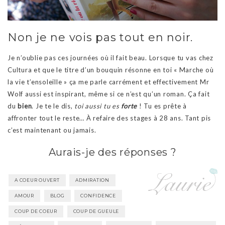
Non je ne vois pas tout en noir.
Je n’oublie pas ces journées où il fait beau. Lorsque tu vas chez
Cultura et que le titre d’un bouquin résonne en toi « Marche où
la vie t’ensoleille » ça me parle carrément et effectivement Mr
Wolf aussi est inspirant, même si ce n’est qu’un roman. Ça fait
du
bien
. Je te le dis,
toi aussi tu es
forte
! Tu es prête à
affronter tout le reste… À refaire des stages à 28 ans. Tant pis
c’est maintenant ou jamais.
Aurais-je des réponses ?
A COEUR OUVERT
ADMIRATION
AMOUR
BLOG
CONFIDENCE
COUP DE COEUR
COUP DE GUEULE