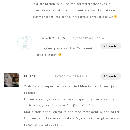
la distribution, ce qui va me permettre de devenir
directrice et ainsi ouvrir mon entreprise ! J’ai hâte de
commencer !! Très bonne initiative d’envoyer des CV
TEA & POPPIES
23/05/2017 at 9 h 00 min
Répondre
J’imagine que tu as hâte! Ca promet
d’être super!
MINABULLE
Répondre
19/05/2017 at 21 h 39 min
Olala, je suis super touchée Laurie!! Merci énormément, je
rougis!
Honnêtement, j’ai aussi pensé à toi quand je pensais à une
assistante, ça aurait été parfait j’en suis sûre!
Moi je crois en toi, en ton talent, ça va forcément se débloquer
à un moment. Peut-être pas de la façon que tu imagines, mais
forcément ça va bouger…