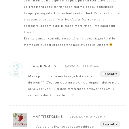
que j’ai un job mais qui ne me plait plus du tout. J’avais aussi
un gros manque de confiance en moi mais depuis quelques
temps, j’essaye d’affronter tout ça et surtout d’aller au bout de
mes convictions et si j’y arrive c’est grâce à une belle
rencontre, une amie qui m’aide à m’affirmer. Il y a encore du
travail !
Et si tu veux un conseil, lances-toi et fais des stages ! J’ai le
même âge que toi et je reprend mes études en Octobre
TEA & POPPIES
18/05/2017 at 19 h 33 min
Répondre
Merci pour ton commentaire ça fait vraiment
du bien ^^. C’est sur c’est un travail de longue haleine mais
on va y arriver ;). J’ai déjà commencé à envoyer des CV. Tu
reprends des études de quoi?
MAPTITEPOMME
21/05/2017 at 19 h 24 min
Répondre
Il s’agit d’une licence de responsable de