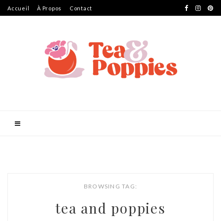
Accueil
À Propos
Contact
BROWSING TAG:
tea and poppies