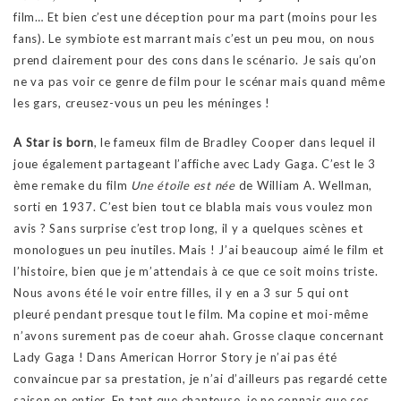
film… Et bien c’est une déception pour ma part (moins pour les
fans). Le symbiote est marrant mais c’est un peu mou, on nous
prend clairement pour des cons dans le scénario. Je sais qu’on
ne va pas voir ce genre de film pour le scénar mais quand même
les gars, creusez-vous un peu les méninges !
A Star is born
, le fameux film de Bradley Cooper dans lequel il
joue également partageant l’affiche avec Lady Gaga. C’est le 3
ème remake du film
Une étoile est née
de William A. Wellman,
sorti en 1937. C’est bien tout ce blabla mais vous voulez mon
avis ? Sans surprise c’est trop long, il y a quelques scènes et
monologues un peu inutiles. Mais ! J’ai beaucoup aimé le film et
l’histoire, bien que je m’attendais à ce que ce soit moins triste.
Nous avons été le voir entre filles, il y en a 3 sur 5 qui ont
pleuré pendant presque tout le film. Ma copine et moi-même
n’avons surement pas de coeur ahah. Grosse claque concernant
Lady Gaga ! Dans American Horror Story je n’ai pas été
convaincue par sa prestation, je n’ai d’ailleurs pas regardé cette
saison en entier. En tant que chanteuse, je ne connais que ses