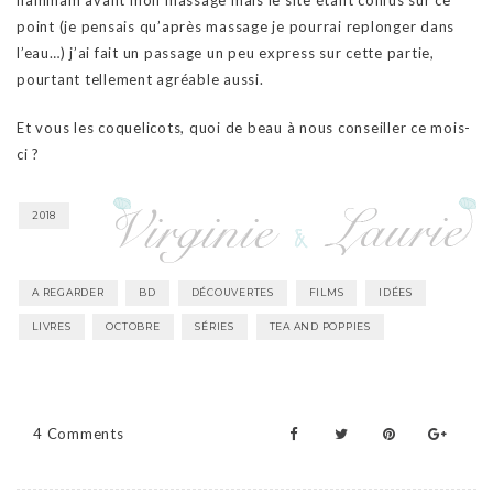
hammam avant mon massage mais le site étant confus sur ce
point (je pensais qu’après massage je pourrai replonger dans
l’eau…) j’ai fait un passage un peu express sur cette partie,
pourtant tellement agréable aussi.
Et vous les coquelicots, quoi de beau à nous conseiller ce mois-
ci ?
2018
A REGARDER
BD
DÉCOUVERTES
FILMS
IDÉES
LIVRES
OCTOBRE
SÉRIES
TEA AND POPPIES
4 Comments