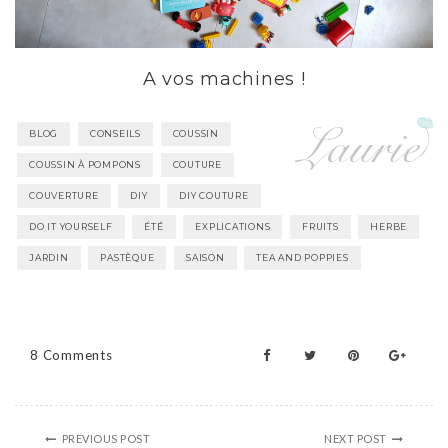
A vos machines !
BLOG
CONSEILS
COUSSIN
COUSSIN À POMPONS
COUTURE
COUVERTURE
DIY
DIY COUTURE
DO IT YOURSELF
ÉTÉ
EXPLICATIONS
FRUITS
HERBE
JARDIN
PASTÈQUE
SAISON
TEA AND POPPIES
8 Comments
PREVIOUS POST
NEXT POST