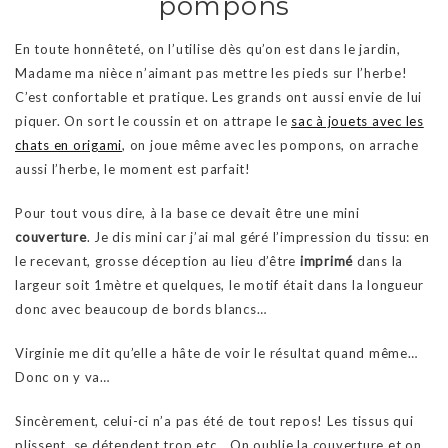
pompons
En toute honnêteté, on l’utilise dès qu’on est dans le jardin,
Madame ma nièce n’aimant pas mettre les pieds sur l’herbe!
C’est confortable et pratique. Les grands ont aussi envie de lui
piquer. On sort le coussin et on attrape le
sac à jouets avec les
chats en origami
, on joue même avec les pompons, on arrache
aussi l’herbe, le moment est parfait!
Pour tout vous dire, à la base ce devait être une mini
couverture
. Je dis mini car j’ai mal géré l’impression du tissu: en
le recevant, grosse déception au lieu d’être
imprimé
dans la
largeur soit 1mètre et quelques, le motif était dans la longueur
donc avec beaucoup de bords blancs…
Virginie me dit qu’elle a hâte de voir le résultat quand même…
Donc on y va…
Sincèrement, celui-ci n’a pas été de tout repos! Les tissus qui
plissent, se détendent trop etc… On oublie la couverture et on