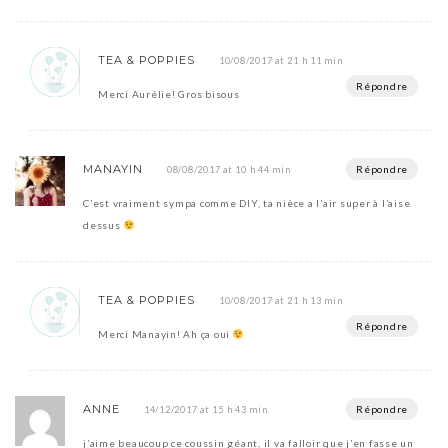
TEA & POPPIES
10/08/2017 at 21 h 11 min
Répondre
Merci Aurélie! Gros bisous
MANAYIN
Répondre
08/08/2017 at 10 h 44 min
C’est vraiment sympa comme DIY, ta nièce a l’air super à l’aise
dessus
TEA & POPPIES
10/08/2017 at 21 h 13 min
Répondre
Merci Manayin! Ah ça oui
ANNE
Répondre
14/12/2017 at 15 h 43 min
j’aime beaucoup ce coussin géant, il va falloir que j’en fasse un