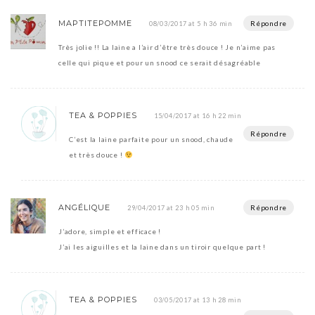
MAPTITEPOMME
Répondre
08/03/2017 at 5 h 36 min
Très jolie !! La laine a l’air d’être très douce ! Je n’aime pas
celle qui pique et pour un snood ce serait désagréable
TEA & POPPIES
15/04/2017 at 16 h 22 min
Répondre
C’est la laine parfaite pour un snood, chaude
et très douce !
ANGÉLIQUE
Répondre
29/04/2017 at 23 h 05 min
J’adore, simple et efficace !
J’ai les aiguilles et la laine dans un tiroir quelque part !
TEA & POPPIES
03/05/2017 at 13 h 28 min