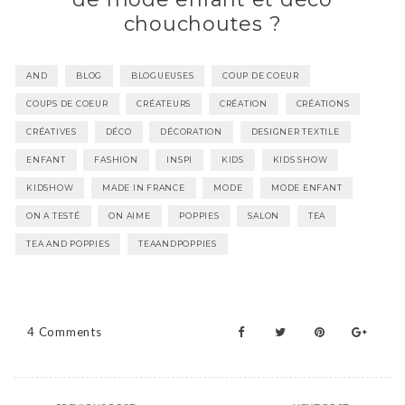
chouchoutes ?
AND
BLOG
BLOGUEUSES
COUP DE COEUR
COUPS DE COEUR
CRÉATEURS
CRÉATION
CRÉATIONS
CRÉATIVES
DÉCO
DÉCORATION
DESIGNER TEXTILE
ENFANT
FASHION
INSPI
KIDS
KIDS SHOW
KIDSHOW
MADE IN FRANCE
MODE
MODE ENFANT
ON A TESTÉ
ON AIME
POPPIES
SALON
TEA
TEA AND POPPIES
TEAANDPOPPIES
4 Comments