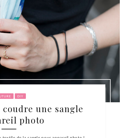
UTURE
DIY
 coudre une sangle
reil photo
on textile de la sangle pour appareil photo !