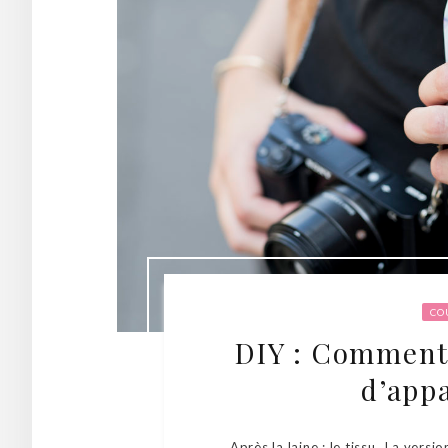
CO
DIY : Comment
d’appa
Après la laine : le tissu…La versi