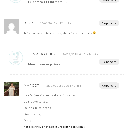
Evidemment hihi merci Luli !
DEXY
Répondre
28/05/2018 at 12 h 17 min
Très sympa cette marque, de très jolis motifs
TEA & POPPIES
26/06/2018 at 12 h 14 min
Répondre
Merci beaucoup Dexy !
MARGOT
Répondre
28/05/2018 at 16 h 40 min
Je n’ai jamais couds de la lingerie !
Je trouve ça top.
De beaux caleçons.
Des bisous,
Margot
https://troughthepasturesofthesky.com/