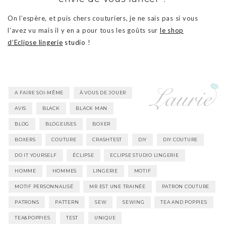
On l’espère, et puis chers couturiers, je ne sais pas si vous
l’avez vu mais il y en a pour tous les goûts sur
le shop
d’Eclipse
lingerie
studio
!
A FAIRE SOI-MÊME
À VOUS DE JOUER
AVIS
BLACK
BLACK MAN
BLOG
BLOGEUSES
BOXER
BOXERS
COUTURE
CRASHTEST
DIY
DIY COUTURE
DO IT YOURSELF
ÉCLIPSE
ECLIPSE STUDIO LINGERIE
HOMME
HOMMES
LINGERIE
MOTIF
MOTIF PERSONNALISÉ
MR EST UNE TRAINÉE
PATRON COUTURE
PATRONS
PATTERN
SEW
SEWING
TEA AND POPPIES
TEA&POPPIES
TEST
UNIQUE