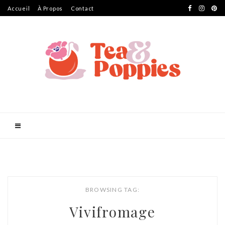
Accueil
À Propos
Contact
BROWSING TAG:
Vivifromage