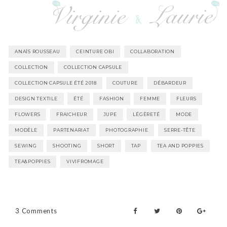
ANAÏS ROUSSEAU
CEINTURE OBI
COLLABORATION
COLLECTION
COLLECTION CAPSULE
COLLECTION CAPSULE ÉTÉ 2018
COUTURE
DÉBARDEUR
DESIGN TEXTILE
ÉTÉ
FASHION
FEMME
FLEURS
FLOWERS
FRAICHEUR
JUPE
LÉGÈRETÉ
MODE
MODÈLE
PARTENARIAT
PHOTOGRAPHIE
SERRE-TÊTE
SEWING
SHOOTING
SHORT
TAP
TEA AND POPPIES
TEA&POPPIES
VIVIFROMAGE
3 Comments