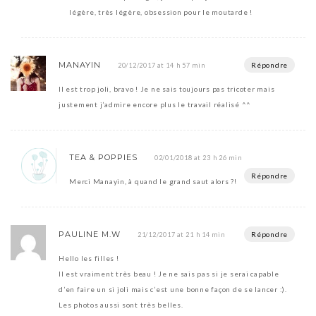
légère, très légère, obsession pour le moutarde !
MANAYIN
Répondre
20/12/2017 at 14 h 57 min
Il est trop joli, bravo ! Je ne sais toujours pas tricoter mais
justement j’admire encore plus le travail réalisé ^^
TEA & POPPIES
02/01/2018 at 23 h 26 min
Répondre
Merci Manayin, à quand le grand saut alors ?!
PAULINE M.W
Répondre
21/12/2017 at 21 h 14 min
Hello les filles !
Il est vraiment très beau ! Je ne sais pas si je serai capable
d’en faire un si joli mais c’est une bonne façon de se lancer :).
Les photos aussi sont très belles.