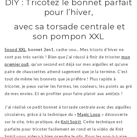
DIY : Tricotez le bonnet parfait
pour l’hiver,
avec sa torsade centrale et
son pompon XXL
Snood XXL
,
bonnet 2en1
, cache-cou… Mes tricots d’hiver ne
sont pas très variés ! Bien que j’ai réussi à finir de tricoter
mon
premier pull
, qu’un second est déjà sur mes aiguilles et qu’une
paire de chaussettes attend sagement que je la termine. C’est
tout de même les bonnets que je préfère ! Plus rapide à
tricoter, je peux varier les formes, les couleurs, les points au gré
de mes envies. Et en profiter pour faire plaisir aux ami(e)s !
J’ai réalisé ce petit bonnet à torsade centrale avec des aiguilles
circulaires, grâce à la technique du «
Magic Loop
» découverte
sur le site, très pratique, de
Knit Spirit
. Cette technique est
parfaite pour tricoter facilement en rond et la vidéo de Knit
Spirit vous aidera à bien prendre le plis. Pour les non-à-l-aise