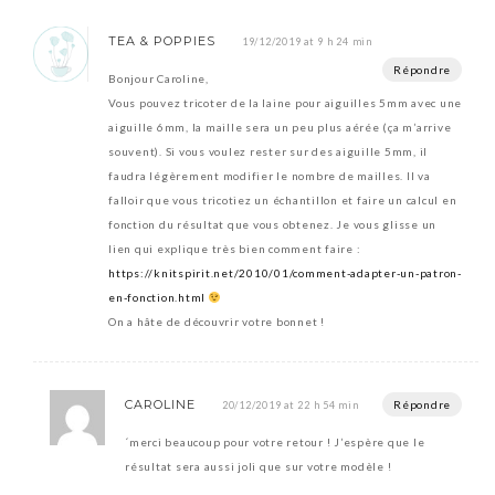
TEA & POPPIES
19/12/2019 at 9 h 24 min
Répondre
Bonjour Caroline,
Vous pouvez tricoter de la laine pour aiguilles 5mm avec une
aiguille 6mm, la maille sera un peu plus aérée (ça m’arrive
souvent). Si vous voulez rester sur des aiguille 5mm, il
faudra légèrement modifier le nombre de mailles. Il va
falloir que vous tricotiez un échantillon et faire un calcul en
fonction du résultat que vous obtenez. Je vous glisse un
lien qui explique très bien comment faire :
https://knitspirit.net/2010/01/comment-adapter-un-patron-
en-fonction.html
On a hâte de découvrir votre bonnet !
CAROLINE
Répondre
20/12/2019 at 22 h 54 min
´merci beaucoup pour votre retour ! J’espère que le
résultat sera aussi joli que sur votre modèle !