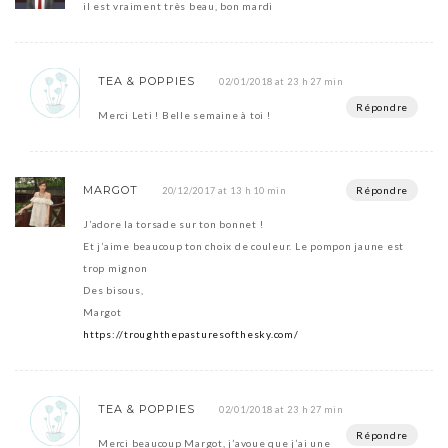
il est vraiment très beau, bon mardi
TEA & POPPIES
02/01/2018 at 23 h 27 min
Répondre
Merci Leti ! Belle semaine à toi !
MARGOT
Répondre
20/12/2017 at 13 h 10 min
J’adore la torsade sur ton bonnet !
Et j’aime beaucoup ton choix de couleur. Le pompon jaune est
trop mignon
Des bisous,
Margot
https://troughthepasturesofthesky.com/
TEA & POPPIES
02/01/2018 at 23 h 27 min
Répondre
Merci beaucoup Margot, j’avoue que j’ai une