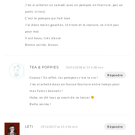
J’en ai acheter un samedi avec un pompon en fourrure, pas un
petit, (rires).
C’est le pompon qui fait tout.
J’ai deux mains gauches, le tricot et la couture, ce n’est pas
pour moi.
Il est beau, très classe.
Bonne soirée, bisous.
TEA & POPPIES
02/01/2018 at 23 h 28 min
Répondre
Coucou ! En effet, les pompons c’est la vie !
J’en ai acheté deux en fausse fourrure entre temps pour
mes futurs bonnets !
Haha, on dit tous ça avant de se lancer
Belle soirée !
LETI
Répondre
19/12/2017 at 21 h 46 min