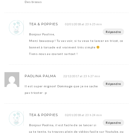
Des bisous
TEA & POPPIES
02/01/2018 at 23 h 25 min
Répondre
Bonjour Pauline,
Merci beaucoup ! Tu vas voir, si tu veux te lancer en tricot, ce
bonnet à torsade est vraiment très simple
Tiens-nous au courant surtout !
PAOLINA PALMA
22/12/2017 at 23 h 27 min
Répondre
Il est super mignon! Dommage que je ne sache
pas tricoter :p
TEA & POPPIES
02/01/2018 at 23 h 24 min
Répondre
Bonjour Paolina, il est facile de se lancer si
ça te tente, tu trouves plein de vidéos facile sur Youtube, ou