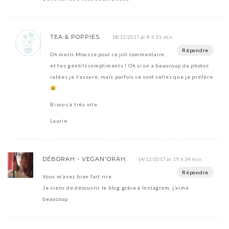
TEA & POPPIES
18/12/2017 at 8 h 31 min
Répondre
Oh merci Mousse pour ce joli commentaire
et tes gentils compliments ! Oh si on a beaucoup de photos
ratées je t’assure, mais parfois ce sont celles que je préfère
Bisous à très vite
Laurie
DÉBORAH - VEGAN'ORAH
14/12/2017 at 19 h 34 min
Répondre
Vous m’avez bien fait rire
Je viens de découvrir le blog grâce à Instagram, j’aime
beaucoup