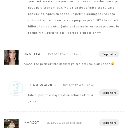
que l’autre a écrit, on propose nos idées s’il y a des trucs qui
nous paraissent mieux. Mais rien de définit c’est suivant
nos envies. Après on se fait un petit planning pour que ça
soit cohérent et qu’on ne vous propose pas 3 DIY à la suite 2
billets humeurs etc… (même si on ne le respecte pas tout le
temps hihi). Priorité à la liberté d’expression ^^
ORNELLA
Répondre
15/12/2017 at 8 h 31 min
AAAAH ce petit article Backstage m’a beaucoup amusée !
TEA & POPPIES
18/12/2017 at 8 h 40 min
Répondre
hihi super, on essayera d’en refaire alors si
ça plait
MARGOT
Répondre
15/12/2017 at 18 h 56 min