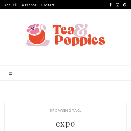
Accueil
À Propos
Contact
BROWSING TAG:
expo